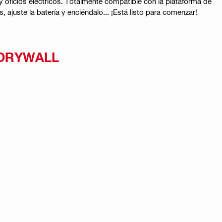
 y oficios eléctricos. Totalmente compatible con la plataforma de
, ajuste la batería y enciéndalo... ¡Está listo para comenzar!
 DRYWALL