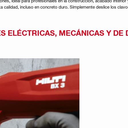
ones, ideal para profesionales en la construcción, acabado interior
alta calidad, incluso en concreto duro. Simplemente deslice los clavos
S ELÉCTRICAS, MECÁNICAS Y DE