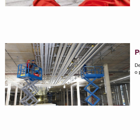
P
De
o 