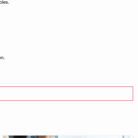
bles.
ón.