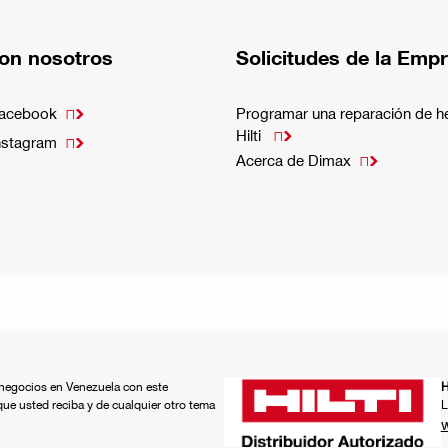
on nosotros
Solicitudes de la Emp
Facebook
Programar una reparación de h

Hilti

nstagram

Acerca de Dimax

á negocios en Venezuela con este
H
que usted reciba y de cualquier otro tema
L
w