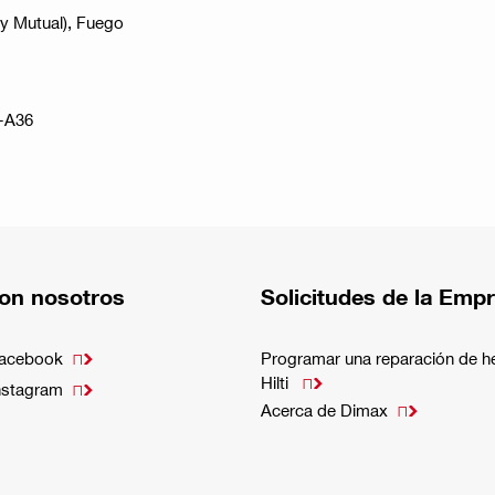
y Mutual), Fuego
6-A36
on nosotros
Solicitudes de la Emp
Facebook
Programar una reparación de h

Hilti

nstagram

Acerca de Dimax
