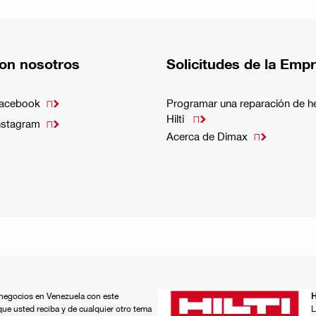
on nosotros
Solicitudes de la Emp
Facebook
Programar una reparación de h

Hilti

nstagram

Acerca de Dimax

á negocios en Venezuela con este
H
que usted reciba y de cualquier otro tema
L