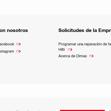
on nosotros
Solicitudes de la Emp
Facebook
Programar una reparación de h

Hilti

nstagram

Acerca de Dimax
